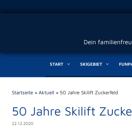
Zum
Inhalt
springen
Dein familienfre
START
SKIGEBIET
FUNP
Startseite
»
Aktuell
»
50 Jahre Skilift Zuckerfeld
50 Jahre Skilift Zucke
22.12.2020