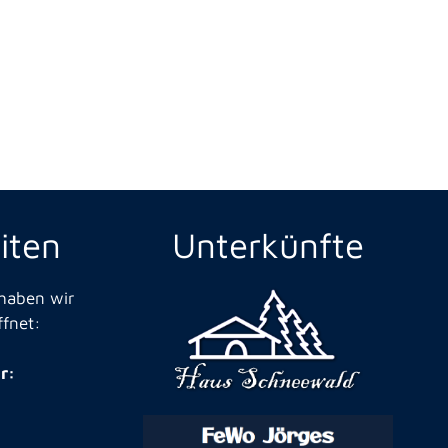
iten
Unterkünfte
 haben wir
ffnet:
r: