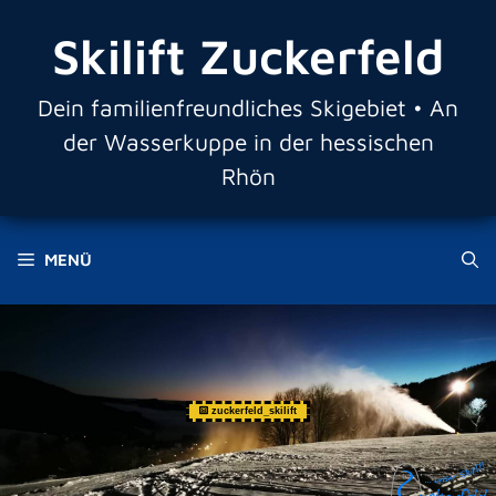
Zum
Skilift Zuckerfeld
Inhalt
springen
Dein familienfreundliches Skigebiet • An
der Wasserkuppe in der hessischen
Rhön
MENÜ
zuckerfeld_skilift